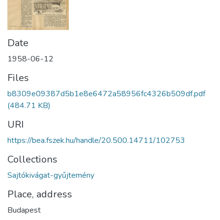
Date
1958-06-12
Files
b8309e09387d5b1e8e6472a58956fc4326b509df.pdf
(484.71 KB)
URI
https://bea.fszek.hu/handle/20.500.14711/102753
Collections
Sajtókivágat-gyűjtemény
Place, address
Budapest