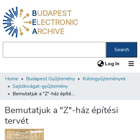
B
UDAPEST
E
LECTRONIC
A
RCHIVE
Search
(current
Log In
Home
Budapest Gyűjtemény
Különgyűjtemények
Communities & Collections
Sajtókivágat-gyűjtemény
All of DSpace
Bemutatjuk a "Z"-ház építési tervét
Statistics
Bemutatjuk a "Z"-ház építési
About us
tervét