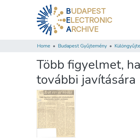
B
UDAPEST
E
LECTRONIC
A
RCHIVE
Home
Budapest Gyűjtemény
Különgyűjt
Több figyelmet, h
további javítására