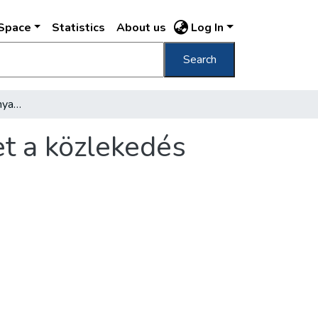
DSpace
Statistics
About us
Log In
Search
Több figyelmet, hatékonyabb intézkedéseket a közlekedés további javítására
t a közlekedés