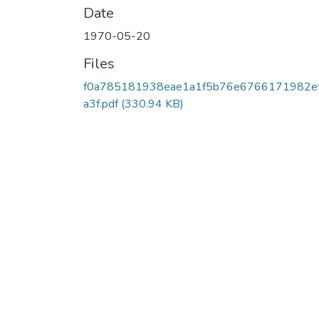
Date
1970-05-20
Files
f0a785181938eae1a1f5b76e6766171982e
a3f.pdf
(330.94 KB)