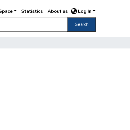
DSpace
Statistics
About us
Log In
Search