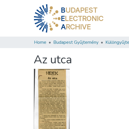
B
UDAPEST
E
LECTRONIC
A
RCHIVE
Home
Budapest Gyűjtemény
Különgyűjt
Az utca