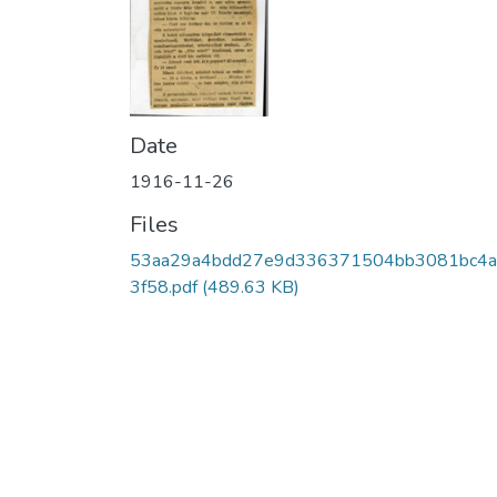
Date
1916-11-26
Files
53aa29a4bdd27e9d336371504bb3081bc4
3f58.pdf
(489.63 KB)