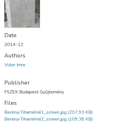
Date
2014-12
Authors
Vizler Imre
Publisher
FSZEK Budapest Gyűjtemény
Files
Berényi Tihamérné1_screen.jpg
(207.93 KB)
Berényi Tihamérné2_screen.jpg
(109.38 KB)