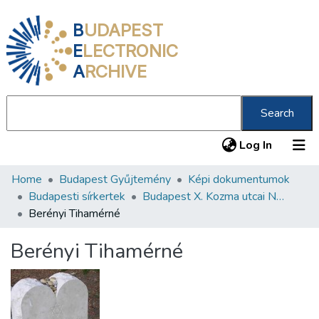
B
UDAPEST
E
LECTRONIC
A
RCHIVE
Search
(current
Log In
Home
Budapest Gyűjtemény
Képi dokumentumok
Communities & Collections
Budapesti sírkertek
Budapest X. Kozma utcai Neológ Zsidó Temető
All of DSpace
Berényi Tihamérné
Statistics
Berényi Tihamérné
About us