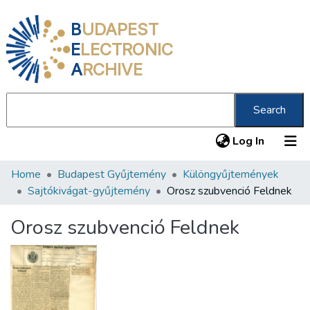
B
UDAPEST
E
LECTRONIC
A
RCHIVE
Search
(current
Log In
Home
Budapest Gyűjtemény
Különgyűjtemények
Communities & Collections
Sajtókivágat-gyűjtemény
Orosz szubvenció Feldnek
All of DSpace
Orosz szubvenció Feldnek
Statistics
About us