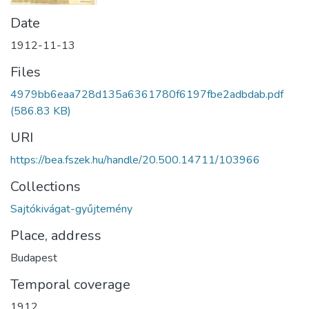
Date
1912-11-13
Files
4979bb6eaa728d135a6361780f6197fbe2adbdab.pdf
(586.83 KB)
URI
https://bea.fszek.hu/handle/20.500.14711/103966
Collections
Sajtókivágat-gyűjtemény
Place, address
Budapest
Temporal coverage
1912