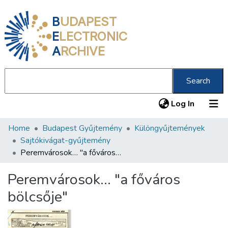
B
UDAPEST
E
LECTRONIC
A
RCHIVE
Search
(current
Log In
Home
Budapest Gyűjtemény
Különgyűjtemények
Communities & Collections
Sajtókivágat-gyűjtemény
All of DSpace
Peremvárosok… "a főváros bölcsője"
Statistics
Peremvárosok… "a főváros
About us
bölcsője"