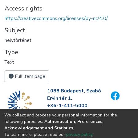
Access rights
https://creativecommons.org/licenses/by-nc/4.0/
Subject
helytörténet
Type
Text
Full item page
1088 Budapest, Szabó
Ervin tér 1.
+36-1-411-5000
info@fszek.hu
We collect and process your personal information for the
https://fszek.hu
following purposes:
Authentication, Preferences,
Acknowledgement and Statistics
.
To learn more, please read our
privacy policy
.