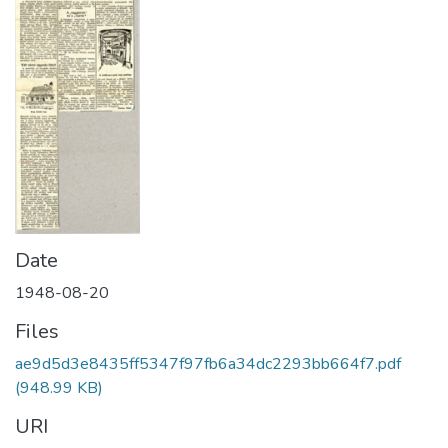
Date
1948-08-20
Files
ae9d5d3e8435ff5347f97fb6a34dc2293bb664f7.pdf
(948.99 KB)
URI