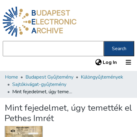
B
UDAPEST
E
LECTRONIC
A
RCHIVE
Search
(current
Log In
Home
Budapest Gyűjtemény
Különgyűjtemények
Communities & Collections
Sajtókivágat-gyűjtemény
All of DSpace
Mint fejedelmet, úgy temették el Pethes Imrét
Statistics
Mint fejedelmet, úgy temették el
About us
Pethes Imrét