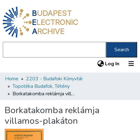
B
UDAPEST
E
LECTRONIC
A
RCHIVE
Search
(current
Log In
Home
2203 - Budafoki Könyvtár
Communities & Collections
Topotéka Budafok, Tétény
All of DSpace
Borkatakomba reklámja villamos-plakáton
Statistics
Borkatakomba reklámja
About us
villamos-plakáton