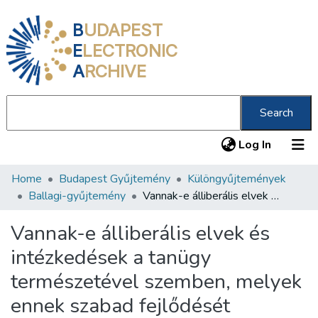
B
UDAPEST
E
LECTRONIC
A
RCHIVE
Search
(current
Log In
Home
Budapest Gyűjtemény
Különgyűjtemények
Communities & Collections
Ballagi-gyűjtemény
Vannak-e álliberális elvek és intézkedések a tanügy természetével szemben, melyek ennek szabad fejlődését megakadályozzák s a népnevelés közvetlen intézőinek hatáskörét s az ügy tekintélyét megcsonkitják /
All of DSpace
Vannak-e álliberális elvek és
Statistics
intézkedések a tanügy
About us
természetével szemben, melyek
ennek szabad fejlődését