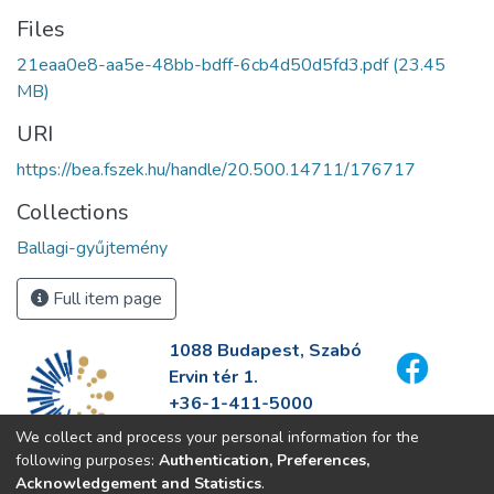
Files
21eaa0e8-aa5e-48bb-bdff-6cb4d50d5fd3.pdf
(23.45
MB)
URI
https://bea.fszek.hu/handle/20.500.14711/176717
Collections
Ballagi-gyűjtemény
Full item page
1088 Budapest, Szabó
Ervin tér 1.
+36-1-411-5000
info@fszek.hu
We collect and process your personal information for the
https://fszek.hu
following purposes:
Authentication, Preferences,
Acknowledgement and Statistics
.