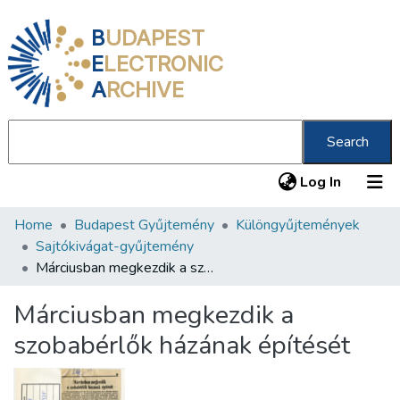
B
UDAPEST
E
LECTRONIC
A
RCHIVE
Search
(current
Log In
Home
Budapest Gyűjtemény
Különgyűjtemények
Communities & Collections
Sajtókivágat-gyűjtemény
All of DSpace
Márciusban megkezdik a szobabérlők házának építését
Statistics
Márciusban megkezdik a
About us
szobabérlők házának építését