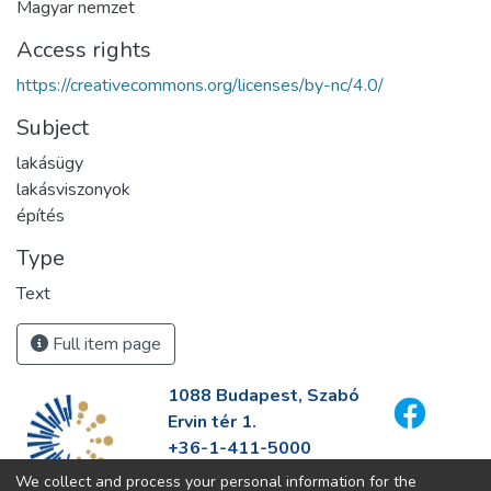
Magyar nemzet
Access rights
https://creativecommons.org/licenses/by-nc/4.0/
Subject
lakásügy
lakásviszonyok
építés
Type
Text
Full item page
1088 Budapest, Szabó
Ervin tér 1.
+36-1-411-5000
info@fszek.hu
We collect and process your personal information for the