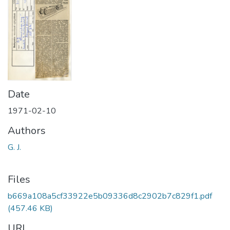
Date
1971-02-10
Authors
G. J.
Files
b669a108a5cf33922e5b09336d8c2902b7c829f1.pdf
(457.46 KB)
URI