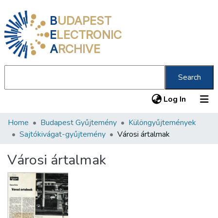
B
UDAPEST
E
LECTRONIC
A
RCHIVE
Search
(current
Log In
Home
Budapest Gyűjtemény
Különgyűjtemények
Communities & Collections
Sajtókivágat-gyűjtemény
Városi ártalmak
All of DSpace
Városi ártalmak
Statistics
About us