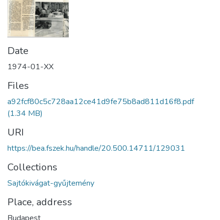
Date
1974-01-XX
Files
a92fcf80c5c728aa12ce41d9fe75b8ad811d16f8.pdf
(1.34 MB)
URI
https://bea.fszek.hu/handle/20.500.14711/129031
Collections
Sajtókivágat-gyűjtemény
Place, address
Budapest