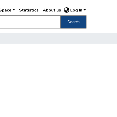
DSpace
Statistics
About us
Log In
Search