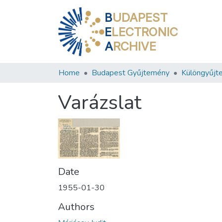
B
UDAPEST
E
LECTRONIC
A
RCHIVE
Home
Budapest Gyűjtemény
Különgyűjt
Varázslat
Date
1955-01-30
Authors