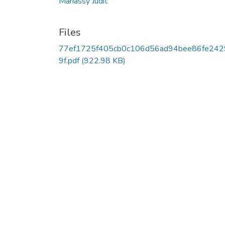
Máriássy Judit
Files
77ef1725f405cb0c106d56ad94bee86fe242
9f.pdf
(922.98 KB)