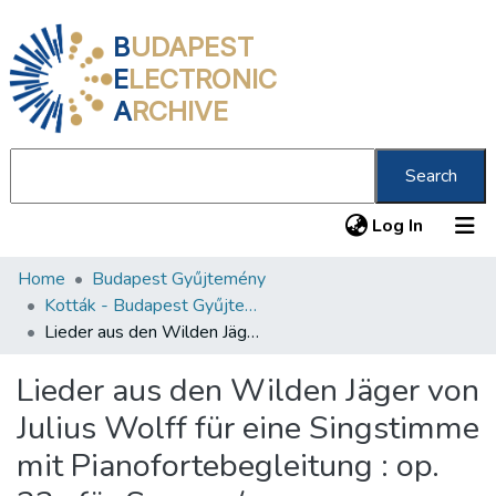
B
UDAPEST
E
LECTRONIC
A
RCHIVE
Search
(current
Log In
Home
Budapest Gyűjtemény
Communities & Collections
Kották - Budapest Gyűjtemény
All of DSpace
Lieder aus den Wilden Jäger von Julius Wolff für eine Singstimme mit Pianofortebegleitung : op. 32 : für Sopran /
Statistics
Lieder aus den Wilden Jäger von
About us
Julius Wolff für eine Singstimme
mit Pianofortebegleitung : op.