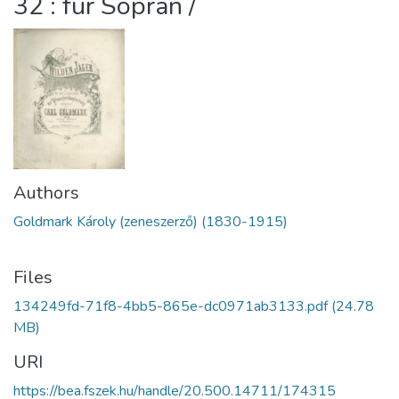
32 : für Sopran /
Authors
Goldmark Károly (zeneszerző) (1830-1915)
Files
134249fd-71f8-4bb5-865e-dc0971ab3133.pdf
(24.78
MB)
URI
https://bea.fszek.hu/handle/20.500.14711/174315