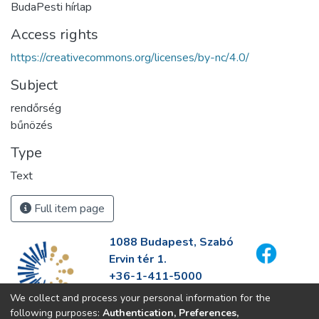
BudaPesti hírlap
Access rights
https://creativecommons.org/licenses/by-nc/4.0/
Subject
rendőrség
bűnözés
Type
Text
Full item page
1088 Budapest, Szabó
Ervin tér 1.
+36-1-411-5000
info@fszek.hu
We collect and process your personal information for the
https://fszek.hu
following purposes:
Authentication, Preferences,