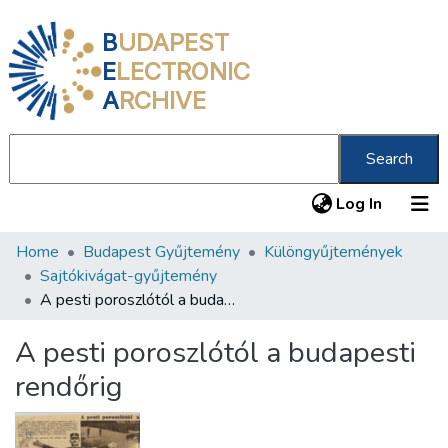
B
UDAPEST
E
LECTRONIC
A
RCHIVE
Search
(current
Log In
Home
Budapest Gyűjtemény
Különgyűjtemények
Communities & Collections
Sajtókivágat-gyűjtemény
All of DSpace
A pesti poroszlótól a budapesti rendőrig
Statistics
A pesti poroszlótól a budapesti
About us
rendőrig