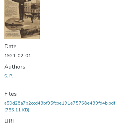
Date
1931-02-01
Authors
S. P.
Files
a50d28a7b2ccd43bf95fcbe191e75768e439fd4b.pdf
(756.11 KB)
URI