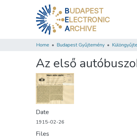
B
UDAPEST
E
LECTRONIC
A
RCHIVE
Home
Budapest Gyűjtemény
Különgyűjt
Az első autóbuszo
Date
1915-02-26
Files