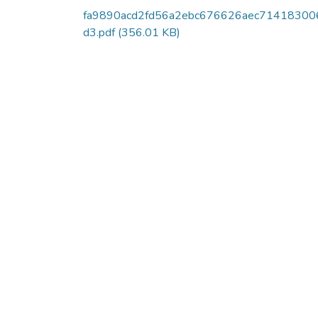
fa9890acd2fd56a2ebc676626aec71418300
d3.pdf
(356.01 KB)