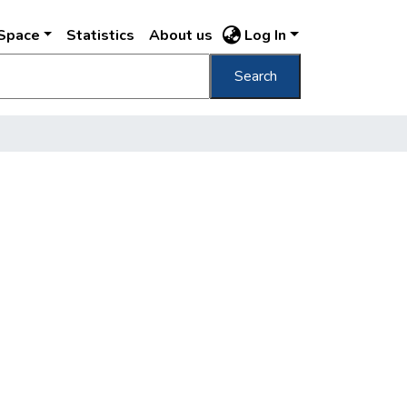
DSpace
Statistics
About us
Log In
Search