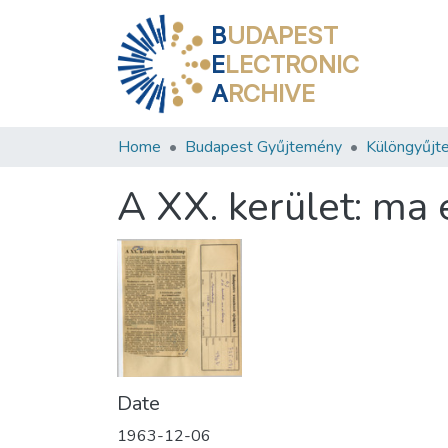
B
UDAPEST
E
LECTRONIC
A
RCHIVE
Home
Budapest Gyűjtemény
Különgyűjt
A XX. kerület: ma
Date
1963-12-06