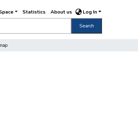
DSpace
Statistics
About us
Log In
Search
lnap