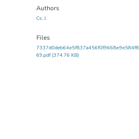
Authors
Cs. J.
Files
7337d0deb64e5f837a456f0f9668e9e584f
69.pdf
(374.76 KB)