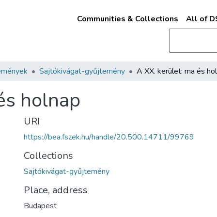
Communities & Collections
All of 
emények
Sajtókivágat-gyűjtemény
A XX. kerület: ma és ho
 és holnap
URI
https://bea.fszek.hu/handle/20.500.14711/99769
Collections
Sajtókivágat-gyűjtemény
Place, address
Budapest