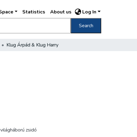
DSpace
Statistics
About us
Log In
Search
Klug Árpád & Klug Harry
világháború zsidó