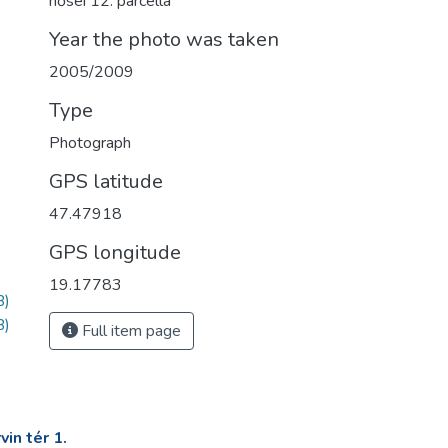
hősei 12. parcella
Year the photo was taken
2005/2009
Type
Photograph
GPS latitude
47.47918
GPS longitude
19.17783
B)
B)
Full item page
in tér 1.