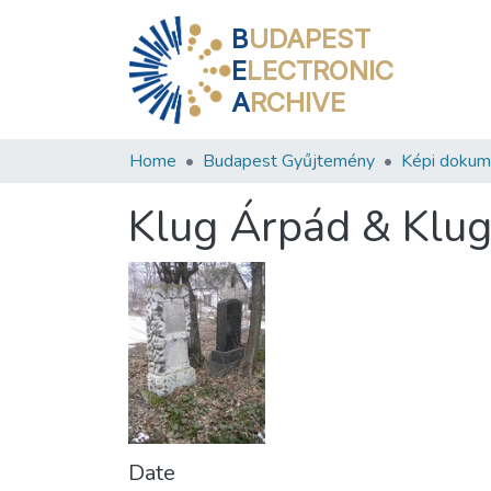
B
UDAPEST
E
LECTRONIC
A
RCHIVE
Home
Budapest Gyűjtemény
Képi doku
Klug Árpád & Klug
Date