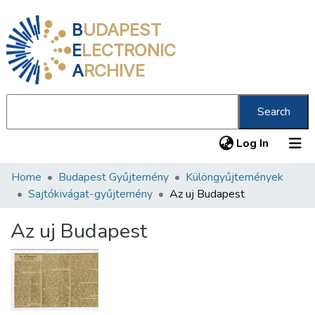
B
UDAPEST
E
LECTRONIC
A
RCHIVE
Search
(current
Log In
Home
Budapest Gyűjtemény
Különgyűjtemények
Communities & Collections
Sajtókivágat-gyűjtemény
Az uj Budapest
All of DSpace
Az uj Budapest
Statistics
About us