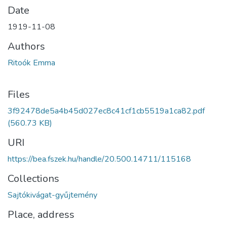
Date
1919-11-08
Authors
Ritoók Emma
Files
3f92478de5a4b45d027ec8c41cf1cb5519a1ca82.pdf
(560.73 KB)
URI
https://bea.fszek.hu/handle/20.500.14711/115168
Collections
Sajtókivágat-gyűjtemény
Place, address