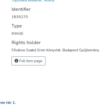
Topotéka Budafok, Tétény
Identifier
1839270
Type
IMAGE
Rights holder
Fővárosi Szabó Ervin Könyvtár. Budapest Gyűjtemény
Full item page
in tér 1.