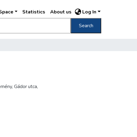
DSpace
Statistics
About us
Log In
Search
emény, Gádor utca,