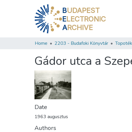
B
UDAPEST
E
LECTRONIC
A
RCHIVE
Home
2203 - Budafoki Könyvtár
Topoték
Gádor utca a Szepe
Date
1963 augusztus
Authors