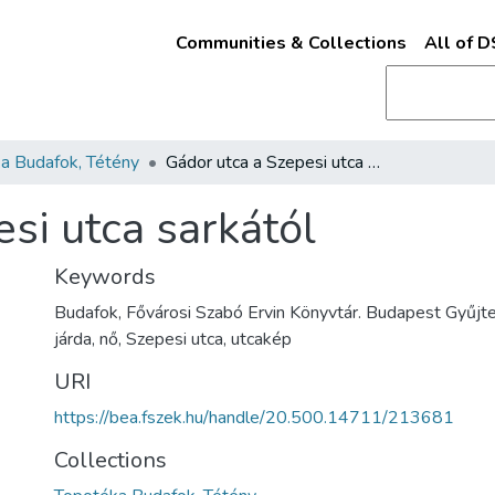
Communities & Collections
All of 
a Budafok, Tétény
Gádor utca a Szepesi utca sarkától
si utca sarkától
Keywords
Budafok, Fővárosi Szabó Ervin Könyvtár. Budapest Gyűjt
járda, nő, Szepesi utca, utcakép
URI
https://bea.fszek.hu/handle/20.500.14711/213681
Collections