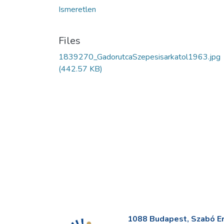
Ismeretlen
Files
1839270_GadorutcaSzepesisarkatol1963.jpg
(442.57 KB)
1088 Budapest, Szabó Erv