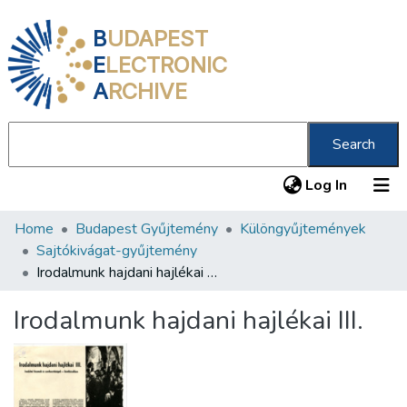
B
UDAPEST
E
LECTRONIC
A
RCHIVE
Search
(current
Log In
Home
Budapest Gyűjtemény
Különgyűjtemények
Communities & Collections
Sajtókivágat-gyűjtemény
All of DSpace
Irodalmunk hajdani hajlékai III.
Statistics
Irodalmunk hajdani hajlékai III.
About us