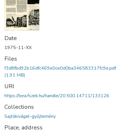
Date
1975-11-XX
Files
f3d8fbd92b16dfc469e0ce0d0ba346583317fc9e.pdf
(1.91 MB)
URI
https://bea.fszek.hu/handle/20.500.14711/133126
Collections
Sajtókivágat-gyűjtemény
Place, address