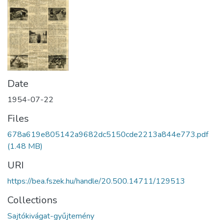
Date
1954-07-22
Files
678a619e805142a9682dc5150cde2213a844e773.pdf
(1.48 MB)
URI
https://bea.fszek.hu/handle/20.500.14711/129513
Collections
Sajtókivágat-gyűjtemény