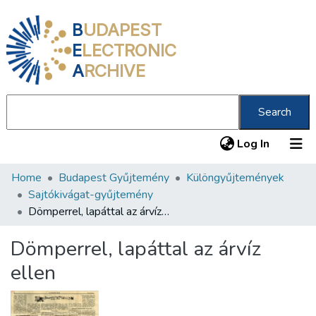
B
UDAPEST
E
LECTRONIC
A
RCHIVE
Search
(current
Log In
Home
Budapest Gyűjtemény
Különgyűjtemények
Communities & Collections
Sajtókivágat-gyűjtemény
All of DSpace
Dömperrel, lapáttal az árvíz ellen
Statistics
Dömperrel, lapáttal az árvíz
About us
ellen