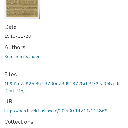
Date
1913-11-20
Authors
Komáromi Sándor
Files
1b9d3e7a825e6c13730e78d819728cb8f72ea358.pdf
(1.61 MB)
URI
https://bea.fszek.hu/handle/20.500.14711/114869
Collections