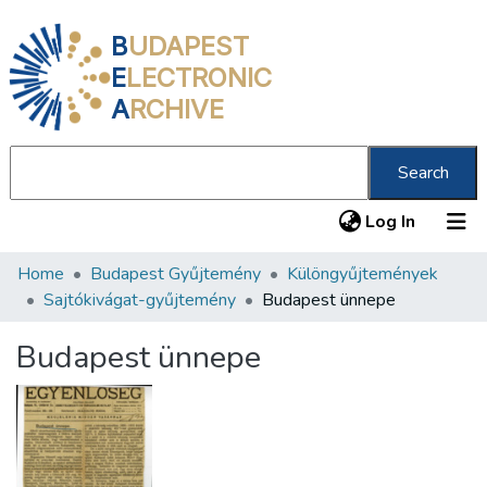
B
UDAPEST
E
LECTRONIC
A
RCHIVE
Search
(current
Log In
Home
Budapest Gyűjtemény
Különgyűjtemények
Communities & Collections
Sajtókivágat-gyűjtemény
Budapest ünnepe
All of DSpace
Budapest ünnepe
Statistics
About us