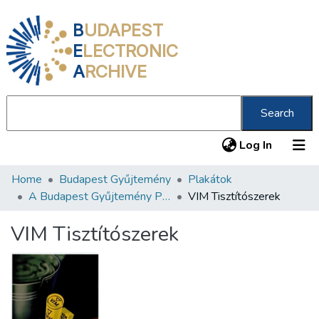
B
UDAPEST
E
LECTRONIC
A
RCHIVE
Search
(current
Log In
Home
Budapest Gyűjtemény
Plakátok
Communities & Collections
A Budapest Gyűjtemény Plakáttárának plakátjai
VIM Tisztítószerek
All of DSpace
VIM Tisztítószerek
Statistics
About us