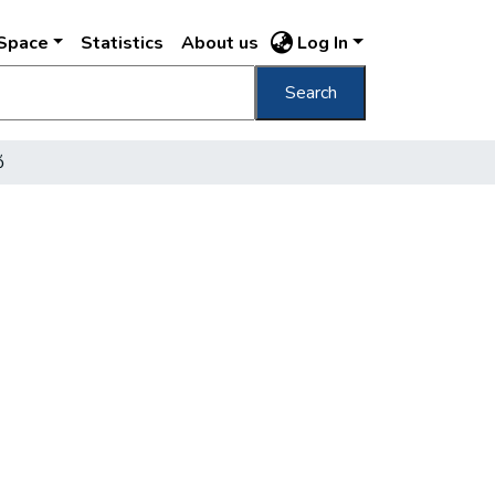
DSpace
Statistics
About us
Log In
Search
ő