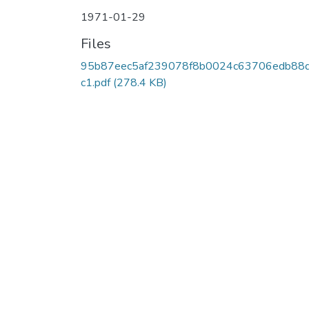
1971-01-29
Files
95b87eec5af239078f8b0024c63706edb88d
c1.pdf
(278.4 KB)