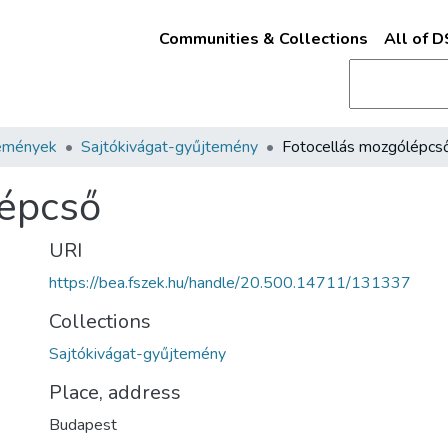
Communities & Collections
All of 
emények
Sajtókivágat-gyűjtemény
Fotocellás mozgólépcs
lépcső
URI
https://bea.fszek.hu/handle/20.500.14711/131337
Collections
Sajtókivágat-gyűjtemény
Place, address
Budapest