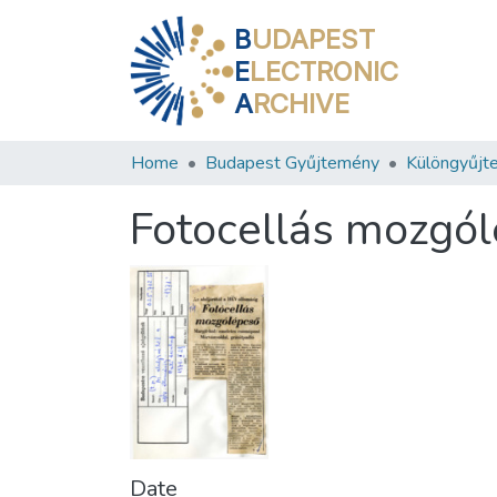
B
UDAPEST
E
LECTRONIC
A
RCHIVE
Home
Budapest Gyűjtemény
Különgyűjt
Fotocellás mozgó
Date