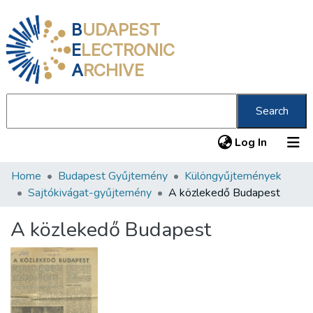
B
UDAPEST
E
LECTRONIC
A
RCHIVE
Search
(current
Log In
Home
Budapest Gyűjtemény
Különgyűjtemények
Communities & Collections
Sajtókivágat-gyűjtemény
A közlekedő Budapest
All of DSpace
A közlekedő Budapest
Statistics
About us