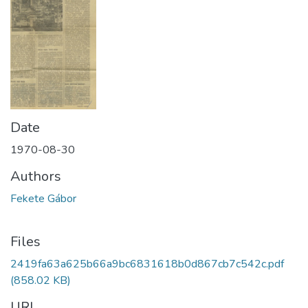
Date
1970-08-30
Authors
Fekete Gábor
Files
2419fa63a625b66a9bc6831618b0d867cb7c542c.pdf
(858.02 KB)
URI