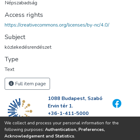
Népszabadság
Access rights
https://creativecommons.org/licenses/by-nc/4.0/
Subject
közlekedésrendészet
Type
Text
Full item page
1088 Budapest, Szabó
Ervin tér 1.
+36-1-411-5000
info@fszek.hu
We collect and process your personal information for the
https://fszek.hu
following purposes:
Authentication, Preferences,
Acknowledgement and Statistics
.