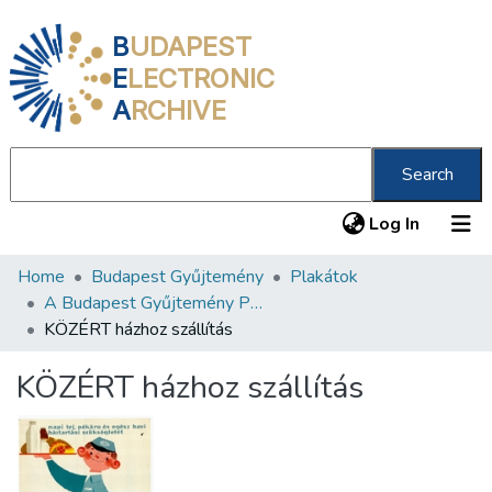
B
UDAPEST
E
LECTRONIC
A
RCHIVE
Search
(current
Log In
Home
Budapest Gyűjtemény
Plakátok
Communities & Collections
A Budapest Gyűjtemény Plakáttárának plakátjai
All of DSpace
KÖZÉRT házhoz szállítás
Statistics
KÖZÉRT házhoz szállítás
About us