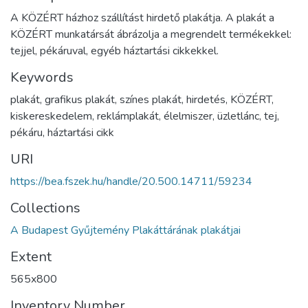
A KÖZÉRT házhoz szállítást hirdető plakátja. A plakát a
KÖZÉRT munkatársát ábrázolja a megrendelt termékekkel:
tejjel, pékáruval, egyéb háztartási cikkekkel.
Keywords
plakát, grafikus plakát, színes plakát, hirdetés, KÖZÉRT,
kiskereskedelem, reklámplakát, élelmiszer, üzletlánc, tej,
pékáru, háztartási cikk
URI
https://bea.fszek.hu/handle/20.500.14711/59234
Collections
A Budapest Gyűjtemény Plakáttárának plakátjai
Extent
565x800
Inventory Number