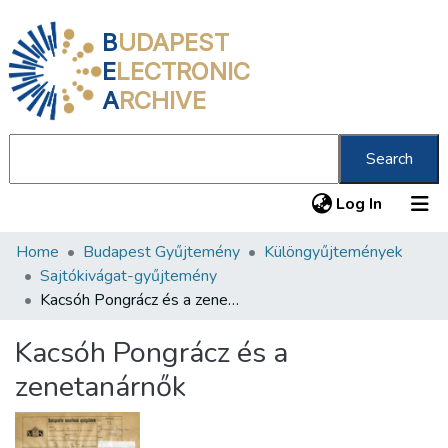
B
UDAPEST
E
LECTRONIC
A
RCHIVE
Search
(current
Log In
Home
Budapest Gyűjtemény
Különgyűjtemények
Communities & Collections
Sajtókivágat-gyűjtemény
All of DSpace
Kacsóh Pongrácz és a zenetanárnők
Statistics
Kacsóh Pongrácz és a
About us
zenetanárnők