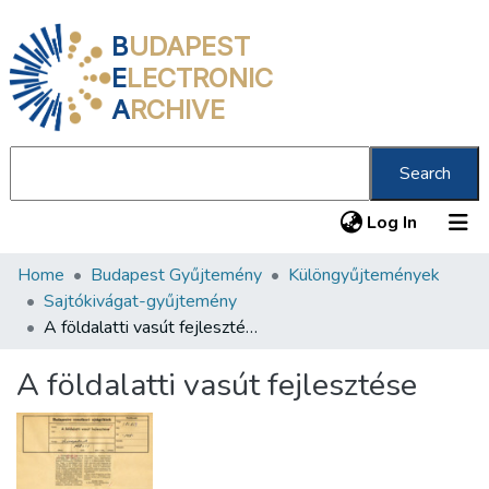
B
UDAPEST
E
LECTRONIC
A
RCHIVE
Search
(current
Log In
Home
Budapest Gyűjtemény
Különgyűjtemények
Communities & Collections
Sajtókivágat-gyűjtemény
All of DSpace
A földalatti vasút fejlesztése
Statistics
A földalatti vasút fejlesztése
About us