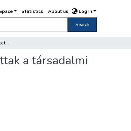
DSpace
Statistics
About us
Log In
Search
Szép Budapestért kitüntető jelvényt alapítottak a társadalmi munka elismerésére
ttak a társadalmi