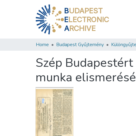
B
UDAPEST
E
LECTRONIC
A
RCHIVE
Home
Budapest Gyűjtemény
Különgyűjt
Szép Budapestért k
munka elismerésé