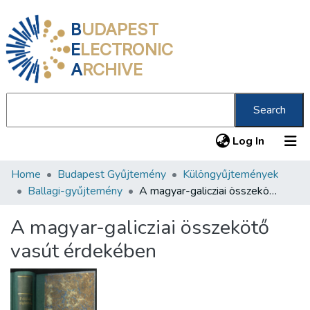
B
UDAPEST
E
LECTRONIC
A
RCHIVE
Search
(current
Log In
Home
Budapest Gyűjtemény
Különgyűjtemények
Communities & Collections
Ballagi-gyűjtemény
A magyar-galicziai összekötő vasút érdekében
All of DSpace
A magyar-galicziai összekötő
Statistics
vasút érdekében
About us