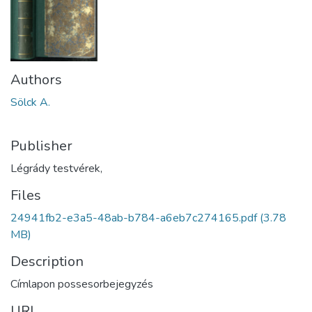
Authors
Sölck A.
Publisher
Légrády testvérek,
Files
24941fb2-e3a5-48ab-b784-a6eb7c274165.pdf
(3.78
MB)
Description
Címlapon possesorbejegyzés
URI