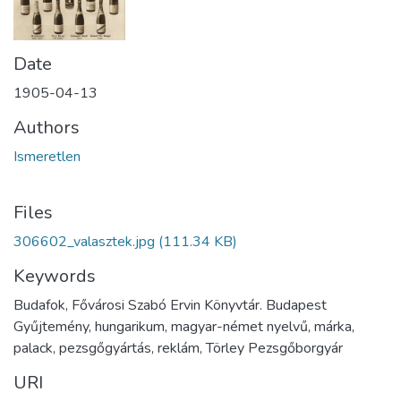
Date
1905-04-13
Authors
Ismeretlen
Files
306602_valasztek.jpg
(111.34 KB)
Keywords
Budafok, Fővárosi Szabó Ervin Könyvtár. Budapest
Gyűjtemény, hungarikum, magyar-német nyelvű, márka,
palack, pezsgőgyártás, reklám, Törley Pezsgőborgyár
URI