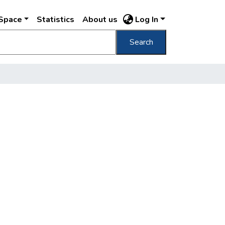
DSpace
Statistics
About us
Log In
Search