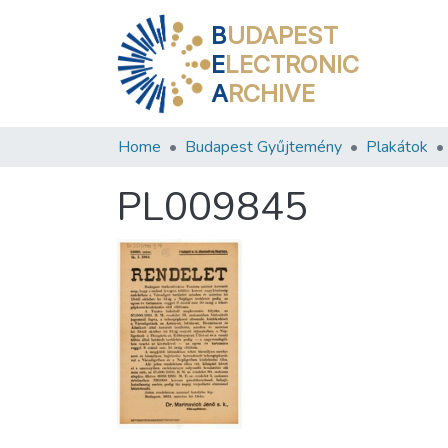
B
UDAPEST
E
LECTRONIC
A
RCHIVE
Home
Budapest Gyűjtemény
Plakátok
PL009845