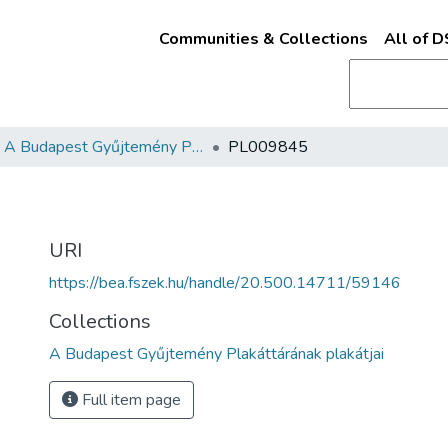
Communities & Collections
All of 
A Budapest Gyűjtemény Plakáttárának plakátjai
PL009845
URI
https://bea.fszek.hu/handle/20.500.14711/59146
Collections
A Budapest Gyűjtemény Plakáttárának plakátjai
Full item page