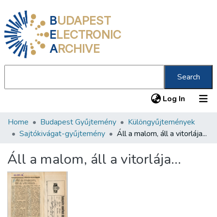
B
UDAPEST
E
LECTRONIC
A
RCHIVE
Search
(current
Log In
Home
Budapest Gyűjtemény
Különgyűjtemények
Communities & Collections
Sajtókivágat-gyűjtemény
Áll a malom, áll a vitorlája...
All of DSpace
Áll a malom, áll a vitorlája...
Statistics
About us