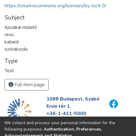
https://creativecommons.org/licenses/by-nc/4.0/
Subject
éjszakai mulató
revü
kabaré
szórakozás
Type
Text
Full item page
1088 Budapest, Szabó
Ervin tér 1.
+36-1-411-5000
info@fszek.hu
We collect and process your personal information for the
https://fszek.hu
following purposes:
Authentication, Preferences,
Acknowledgement and Statistics
.