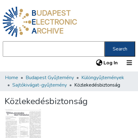
B
UDAPEST
E
LECTRONIC
A
RCHIVE
Search
(current
Log In
Home
Budapest Gyűjtemény
Különgyűjtemények
Communities & Collections
Sajtókivágat-gyűjtemény
Közlekedésbiztonság
All of DSpace
Közlekedésbiztonság
Statistics
About us