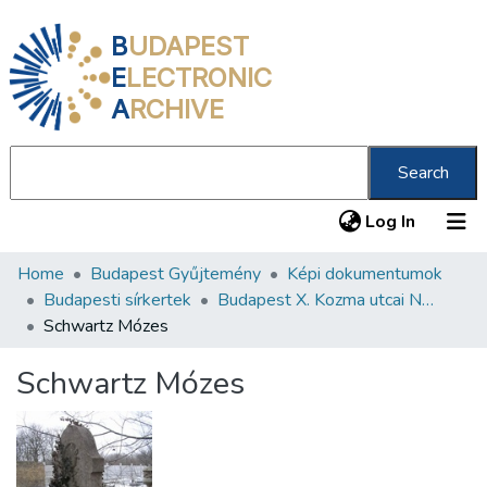
B
UDAPEST
E
LECTRONIC
A
RCHIVE
Search
(current
Log In
Home
Budapest Gyűjtemény
Képi dokumentumok
Communities & Collections
Budapesti sírkertek
Budapest X. Kozma utcai Neológ Zsidó Temető
All of DSpace
Schwartz Mózes
Statistics
Schwartz Mózes
About us