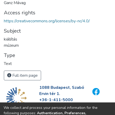
Ganz Mávag
Access rights
https://creativecommons.org/licenses/by-nc/4.0/
Subject
kiállítás
múzeum
Type
Text
Full item page
1088 Budapest, Szabó
Ervin tér 1.
+36-1-411-5000
info@fszek.hu
We collect and process your personal information for the
https://fszek.hu
following purposes:
Authentication, Preferences,