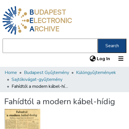
B
UDAPEST
E
LECTRONIC
A
RCHIVE
Search
(current
Log In
Home
Budapest Gyűjtemény
Különgyűjtemények
Communities & Collections
Sajtókivágat-gyűjtemény
All of DSpace
Fahídtól a modern kábel-hídig
Statistics
Fahídtól a modern kábel-hídig
About us