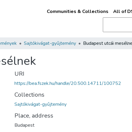
Communities & Collections
All of 
emények
Sajtókivágat-gyűjtemény
Budapest utcái meséln
esélnek
URI
https://bea.fszek.hu/handle/20.500.14711/100752
Collections
Sajtókivágat-gyűjtemény
Place, address
Budapest