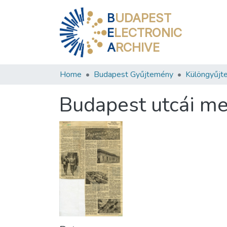
B
UDAPEST
E
LECTRONIC
A
RCHIVE
Home
Budapest Gyűjtemény
Különgyűjt
Budapest utcái m