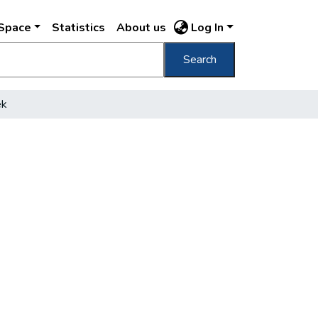
DSpace
Statistics
About us
Log In
Search
ek