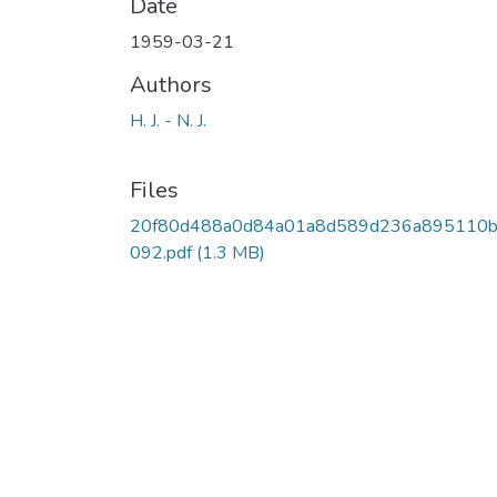
Date
1959-03-21
Authors
H. J. - N. J.
Files
20f80d488a0d84a01a8d589d236a895110
092.pdf
(1.3 MB)