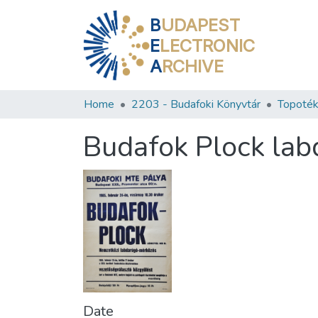
B
UDAPEST
E
LECTRONIC
A
RCHIVE
Home
2203 - Budafoki Könyvtár
Topoték
Budafok Plock la
Date