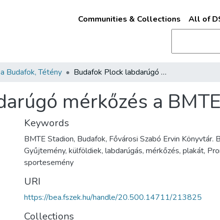
Communities & Collections
All of 
a Budafok, Tétény
Budafok Plock labdarúgó mérkőzés a BMTE pályán
bdarúgó mérkőzés a BMTE
Keywords
BMTE Stadion, Budafok, Fővárosi Szabó Ervin Könyvtár. 
Gyűjtemény, külföldiek, labdarúgás, mérkőzés, plakát, Pro
sportesemény
URI
https://bea.fszek.hu/handle/20.500.14711/213825
Collections