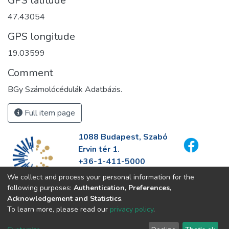
GPS latitude
47.43054
GPS longitude
19.03599
Comment
BGy Számolócédulák Adatbázis.
Full item page
1088 Budapest, Szabó
Ervin tér 1.
+36-1-411-5000
info@fszek.hu
We collect and process your personal information for the
https://fszek.hu
following purposes:
Authentication, Preferences,
Acknowledgement and Statistics
.
To learn more, please read our
privacy policy
.