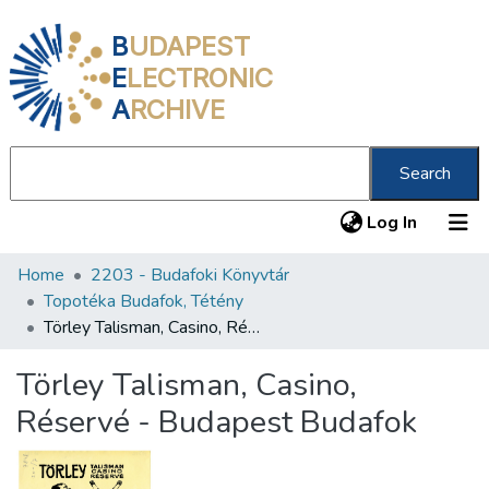
B
UDAPEST
E
LECTRONIC
A
RCHIVE
Search
(current
Log In
Home
2203 - Budafoki Könyvtár
Communities & Collections
Topotéka Budafok, Tétény
All of DSpace
Törley Talisman, Casino, Réservé - Budapest Budafok
Statistics
Törley Talisman, Casino,
About us
Réservé - Budapest Budafok