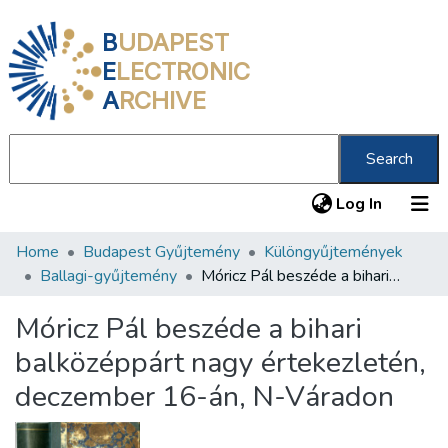
B
UDAPEST
E
LECTRONIC
A
RCHIVE
Search
(current
Log In
Home
Budapest Gyűjtemény
Különgyűjtemények
Communities & Collections
Ballagi-gyűjtemény
Móricz Pál beszéde a bihari balközéppárt nagy értekezletén, deczember 16-án, N-Váradon
All of DSpace
Móricz Pál beszéde a bihari
Statistics
balközéppárt nagy értekezletén,
About us
deczember 16-án, N-Váradon