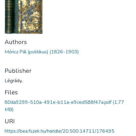
Authors
Móricz Pál (politikus) (1826-1903)
Publisher
Légrády,
Files
80da9299-510a-491e-b11a-e9ced588f47a.pdf
(1.77
MB)
URI
https://bea.fszek.hu/handle/20.500.14711/176495