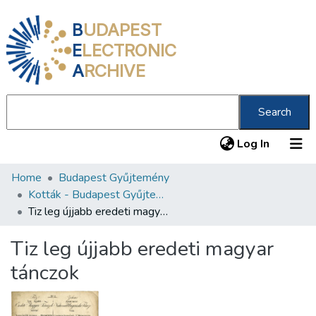
B
UDAPEST
E
LECTRONIC
A
RCHIVE
Search
(current
Log In
Home
Budapest Gyűjtemény
Communities & Collections
Kották - Budapest Gyűjtemény
All of DSpace
Tiz leg újjabb eredeti magyar tánczok
Statistics
Tiz leg újjabb eredeti magyar
About us
tánczok