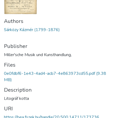
Authors
Sárközy Kázmér (1799-1876)
Publisher
Miller'sche Musik und Kunsthandlung,
Files
0e0fdbf6-1e43-4ad4-acb7-4e863973cd55.pdf
(9.38
MB)
Description
Litográf kotta
URI
https://bea.fszek.hu/handle/20.500.14711/173736