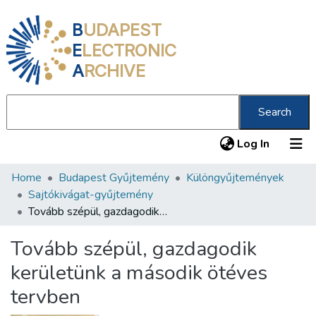
B
UDAPEST
E
LECTRONIC
A
RCHIVE
Search
(current
Log In
Home
Budapest Gyűjtemény
Különgyűjtemények
Communities & Collections
Sajtókivágat-gyűjtemény
All of DSpace
Tovább szépül, gazdagodik kerületünk a második ötéves tervben
Statistics
Tovább szépül, gazdagodik
About us
kerületünk a második ötéves
tervben