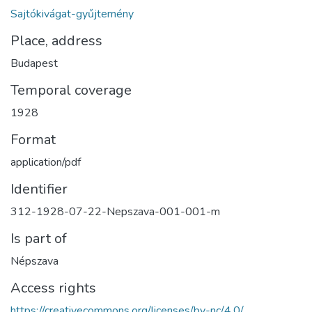
Sajtókivágat-gyűjtemény
Place, address
Budapest
Temporal coverage
1928
Format
application/pdf
Identifier
312-1928-07-22-Nepszava-001-001-m
Is part of
Népszava
Access rights
https://creativecommons.org/licenses/by-nc/4.0/