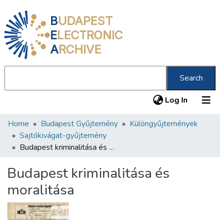
B
UDAPEST
E
LECTRONIC
A
RCHIVE
Search
(current
Log In
Home
Budapest Gyűjtemény
Különgyűjtemények
Communities & Collections
Sajtókivágat-gyűjtemény
All of DSpace
Budapest kriminalitása és moralitása
Statistics
Budapest kriminalitása és
About us
moralitása