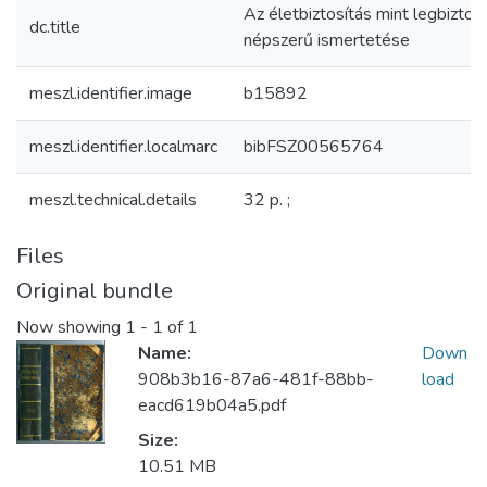
Az életbiztosítás mint legbizto
dc.title
népszerű ismertetése
meszl.identifier.image
b15892
meszl.identifier.localmarc
bibFSZ00565764
meszl.technical.details
32 p. ;
Files
Original bundle
Now showing
1 - 1 of 1
Name:
Down
908b3b16-87a6-481f-88bb-
load
eacd619b04a5.pdf
Size:
10.51 MB