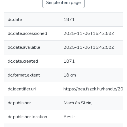
Simple item page
dc.date
1871
dc.date.accessioned
2025-11-06T15:42:58Z
dc.date.available
2025-11-06T15:42:58Z
dc.date.created
1871
dc.format.extent
18 cm
dc.identifier.uri
https://bea.fszek.hu/handle/2
dc.publisher
Mach és Stein,
dc.publisher.location
Pest :