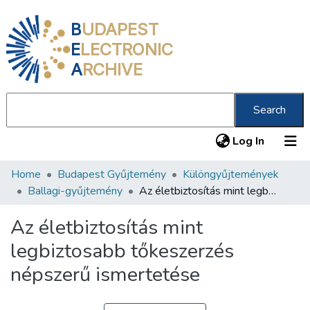
B
UDAPEST
E
LECTRONIC
A
RCHIVE
Search
(current
Log In
Home
Budapest Gyűjtemény
Különgyűjtemények
Communities & Collections
Ballagi-gyűjtemény
Az életbiztosítás mint legbiztosabb tőkeszerzés népszerű ismertetése
All of DSpace
Az életbiztosítás mint
Statistics
legbiztosabb tőkeszerzés
About us
népszerű ismertetése