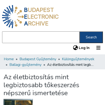
B
UDAPEST
E
LECTRONIC
A
RCHIVE
Search
(current
Log In
Home
Budapest Gyűjtemény
Különgyűjtemények
Communities & Collections
Ballagi-gyűjtemény
Az életbiztosítás mint legbiztosabb tőkeszerzés népszerű ismertetése
All of DSpace
Az életbiztosítás mint
Statistics
legbiztosabb tőkeszerzés
About us
népszerű ismertetése