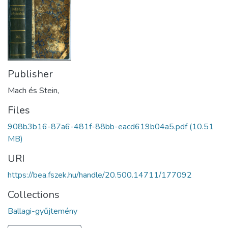
Publisher
Mach és Stein,
Files
908b3b16-87a6-481f-88bb-eacd619b04a5.pdf
(10.51
MB)
URI
https://bea.fszek.hu/handle/20.500.14711/177092
Collections
Ballagi-gyűjtemény