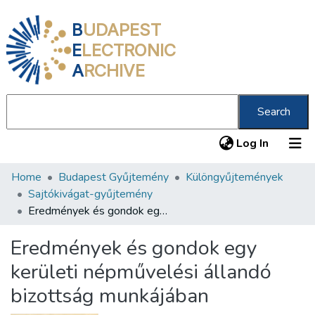
B
UDAPEST
E
LECTRONIC
A
RCHIVE
Search
(current
Log In
Home
Budapest Gyűjtemény
Különgyűjtemények
Communities & Collections
Sajtókivágat-gyűjtemény
All of DSpace
Eredmények és gondok egy kerületi népművelési állandó bizottság munkájában
Statistics
Eredmények és gondok egy
About us
kerületi népművelési állandó
bizottság munkájában