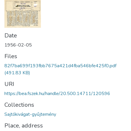
Date
1956-02-05
Files
82f7ba699f193fbb7675a421d4fba546bfe425f0.pdf
(491.83 KB)
URI
https://bea.fszek.hu/handle/20.500.14711/120596
Collections
Sajtókivágat-gyűjtemény
Place, address