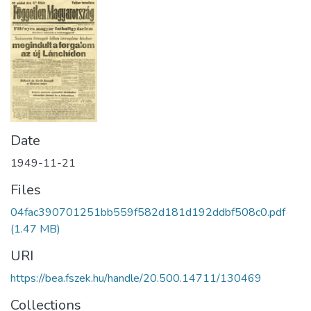
Date
1949-11-21
Files
04fac390701251bb559f582d181d192ddbf508c0.pdf
(1.47 MB)
URI
https://bea.fszek.hu/handle/20.500.14711/130469
Collections