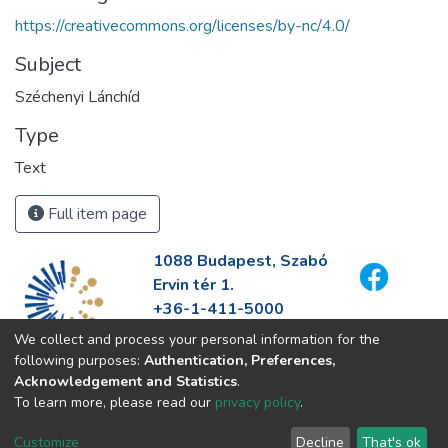
https://creativecommons.org/licenses/by-nc/4.0/
Subject
Széchenyi Lánchíd
Type
Text
Full item page
1088 Budapest, Szabó
Ervin tér 1.
+36-1-411-5000
info@fszek.hu
We collect and process your personal information for the
https://fszek.hu
following purposes:
Authentication, Preferences,
Acknowledgement and Statistics
.
To learn more, please read our
privacy policy
.
Customize
Decline
That's ok