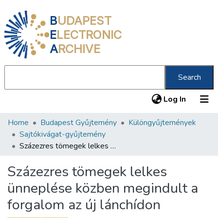
B
UDAPEST
E
LECTRONIC
A
RCHIVE
Search
(current
Log In
Home
Budapest Gyűjtemény
Különgyűjtemények
Communities & Collections
Sajtókivágat-gyűjtemény
All of DSpace
Százezres tömegek lelkes ünneplése közben megindult a forgalom az új lánchídon
Statistics
Százezres tömegek lelkes
About us
ünneplése közben megindult a
forgalom az új lánchídon