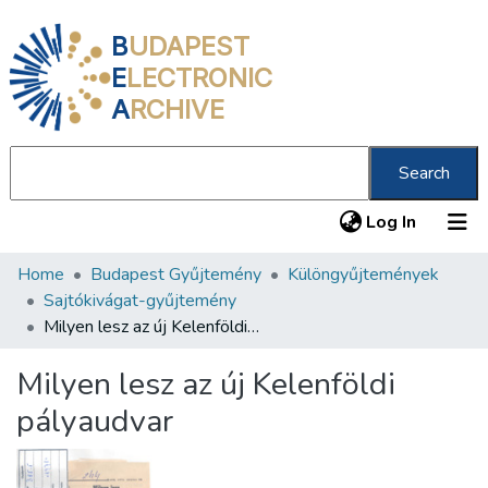
B
UDAPEST
E
LECTRONIC
A
RCHIVE
Search
(current
Log In
Home
Budapest Gyűjtemény
Különgyűjtemények
Communities & Collections
Sajtókivágat-gyűjtemény
All of DSpace
Milyen lesz az új Kelenföldi pályaudvar
Statistics
Milyen lesz az új Kelenföldi
About us
pályaudvar