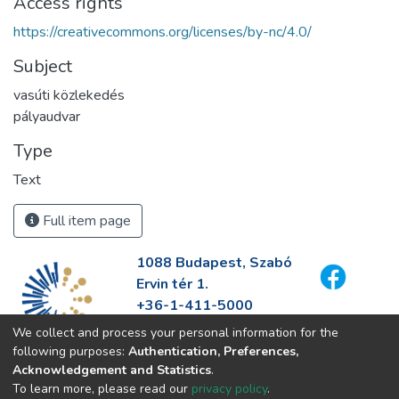
Access rights
https://creativecommons.org/licenses/by-nc/4.0/
Subject
vasúti közlekedés
pályaudvar
Type
Text
Full item page
1088 Budapest, Szabó
Ervin tér 1.
+36-1-411-5000
info@fszek.hu
We collect and process your personal information for the
https://fszek.hu
following purposes:
Authentication, Preferences,
Acknowledgement and Statistics
.
To learn more, please read our
privacy policy
.