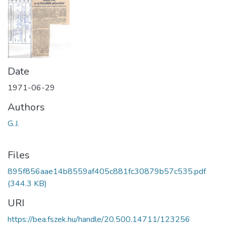
Date
1971-06-29
Authors
G.J.
Files
895f856aae14b8559af405c881fc30879b57c535.pdf
(344.3 KB)
URI
https://bea.fszek.hu/handle/20.500.14711/123256