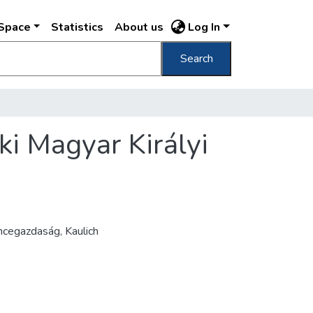
DSpace
Statistics
About us
Log In
Search
i Magyar Királyi
incegazdaság, Kaulich