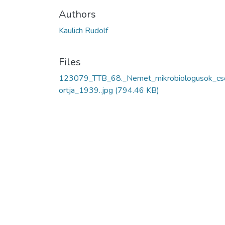
Authors
Kaulich Rudolf
Files
123079_TTB_68._Nemet_mikrobiologusok_cs
ortja_1939..jpg
(794.46 KB)