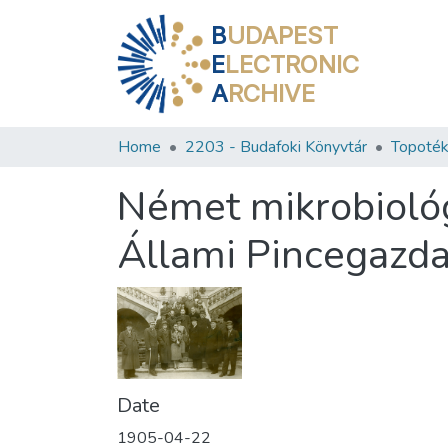
B
UDAPEST
E
LECTRONIC
A
RCHIVE
Home
2203 - Budafoki Könyvtár
Topoték
Német mikrobiológ
Állami Pincegazd
Date
1905-04-22