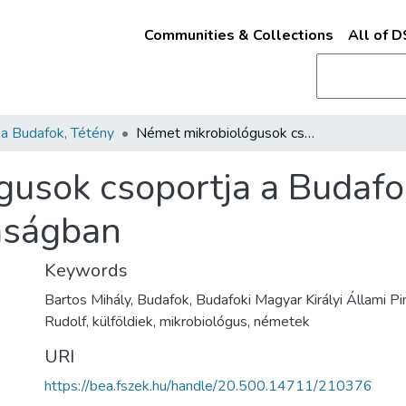
Communities & Collections
All of 
a Budafok, Tétény
Német mikrobiológusok csoportja a Budafoki Magyar Királyi Állami Pincegazdaságban
usok csoportja a Budafok
aságban
Keywords
Bartos Mihály, Budafok, Budafoki Magyar Királyi Állami P
Rudolf, külföldiek, mikrobiológus, németek
URI
https://bea.fszek.hu/handle/20.500.14711/210376