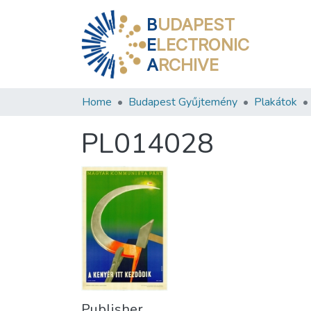
B
UDAPEST
E
LECTRONIC
A
RCHIVE
Home
Budapest Gyűjtemény
Plakátok
PL014028
Publisher