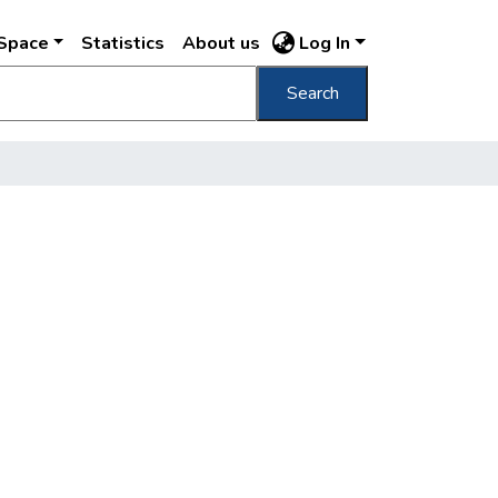
DSpace
Statistics
About us
Log In
Search