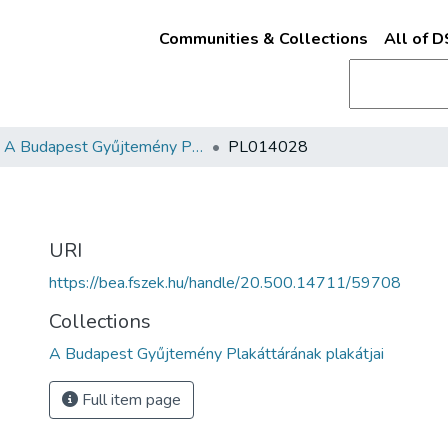
Communities & Collections
All of 
A Budapest Gyűjtemény Plakáttárának plakátjai
PL014028
URI
https://bea.fszek.hu/handle/20.500.14711/59708
Collections
A Budapest Gyűjtemény Plakáttárának plakátjai
Full item page